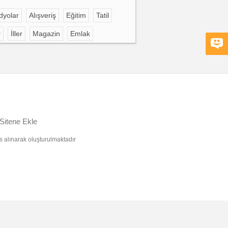
dyolar
Alışveriş
Eğitim
Tatil
r
İller
Magazin
Emlak
Sitene Ekle
s alınarak oluşturulmaktadır