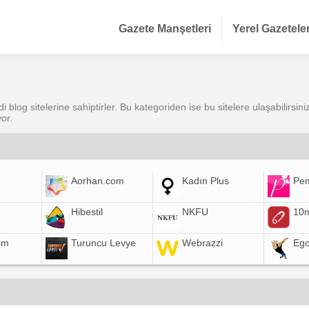
Gazete Manşetleri
Yerel Gazetele
ndi blog sitelerine sahiptirler. Bu kategoriden ise bu sitelere ulaşabilirsi
yor.
Aorhan.com
Kadın Plus
Pe
Hibestil
NKFU
10m
im
Turuncu Levye
Webrazzi
Eg