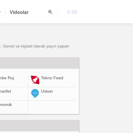
4:56
r
Videolar
niz. Genel ve kişisel olarak yayın yapan
mbe Ruj
Tekno Feed
arifet
Usluer
onomik