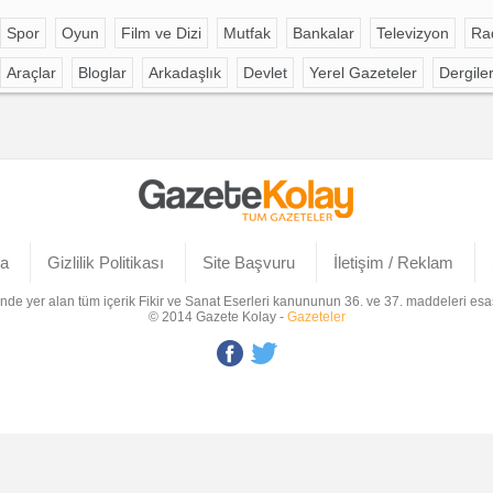
Spor
Oyun
Film ve Dizi
Mutfak
Bankalar
Televizyon
Ra
Araçlar
Bloglar
Arkadaşlık
Devlet
Yerel Gazeteler
Dergile
a
Gizlilik Politikası
Site Başvuru
İletişim / Reklam
inde yer alan tüm içerik Fikir ve Sanat Eserleri kanununun 36. ve 37. maddeleri esa
© 2014 Gazete Kolay -
Gazeteler