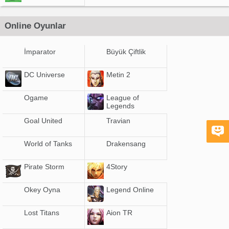
Online Oyunlar
İmparator
Büyük Çiftlik
DC Universe
Metin 2
Ogame
League of
Legends
Goal United
Travian
World of Tanks
Drakensang
Pirate Storm
4Story
Okey Oyna
Legend Online
Lost Titans
Aion TR