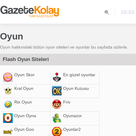
10:02
Oyun
Oyun hakkındaki bütün oyun siteleri ve oyunlar bu sayfada sizlerle.
Flash Oyun Siteleri
Oyun Skor
En güzel oyunlar
Kral Oyun
Oyun Kuzusu
Rix Oyun
Friv
Oyun Oyna
Oyunazor
Oyun Goo
Oyunlar2