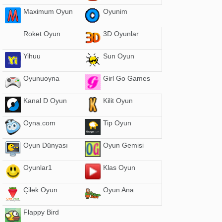
Maximum Oyun
Oyunim
Roket Oyun
3D Oyunlar
Yihuu
Sun Oyun
Oyunuoyna
Girl Go Games
Kanal D Oyun
Kilit Oyun
Oyna.com
Tip Oyun
Oyun Dünyası
Oyun Gemisi
Oyunlar1
Klas Oyun
Çilek Oyun
Oyun Ana
Flappy Bird