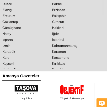
Düzce
Edirne
Elazığ
Erzincan
Erzurum
Eskişehir
Gaziantep
Giresun
Gümüşhane
Hakkari
Hatay
Iğdır
Isparta
İstanbul
İzmir
Kahramanmaraş
Karabük
Karaman
Kars
Kastamonu
Kayseri
Kırıkkale
Kırklareli
Kırşehir
Kilis
Amasya Gazeteleri
Kocaeli
Konya
Kütahya
Malatya
Manisa
Mardin
Mersin
Taş Ova
Objektif Amasya
Muğla
Muş
Nevşehir
Niğde