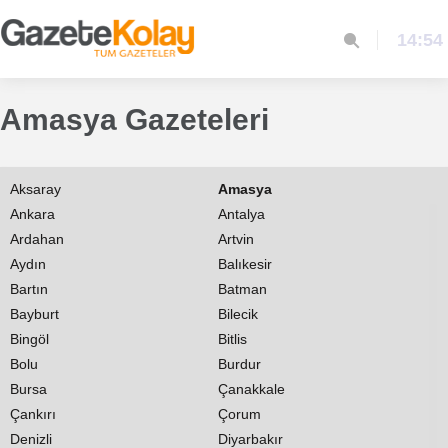
14:54
Amasya Gazeteleri
Adana
Adıyaman
Afyon
Ağrı
Aksaray
Amasya
Ankara
Antalya
Ardahan
Artvin
Aydın
Balıkesir
Bartın
Batman
Bayburt
Bilecik
Bingöl
Bitlis
Bolu
Burdur
Bursa
Çanakkale
Çankırı
Çorum
Denizli
Diyarbakır