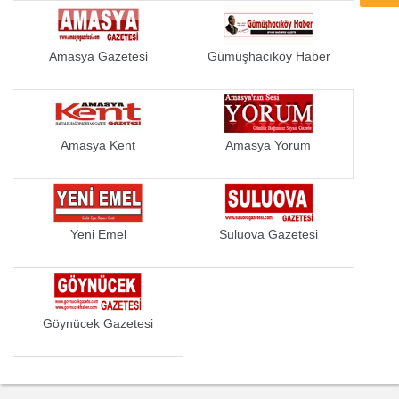
Ordu
Osmaniye
Rize
Sakarya
Amasya Gazetesi
Gümüşhacıköy Haber
Samsun
Siirt
Sinop
Sivas
Şanlıurfa
Şırnak
Tekirdağ
Tokat
Amasya Kent
Amasya Yorum
Trabzon
Tunceli
Uşak
Van
Yalova
Yozgat
Zonguldak
Yeni Emel
Suluova Gazetesi
Göynücek Gazetesi