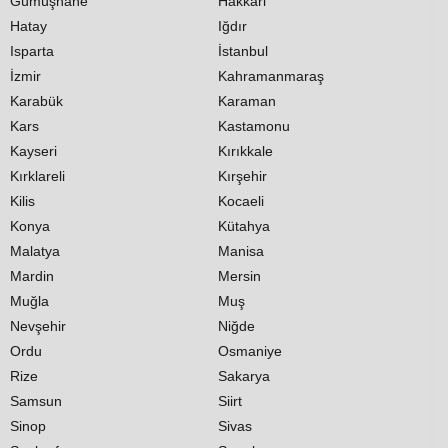
Gümüşhane
Hakkari
Hatay
Iğdır
Isparta
İstanbul
İzmir
Kahramanmaraş
Karabük
Karaman
Kars
Kastamonu
Kayseri
Kırıkkale
Kırklareli
Kırşehir
Kilis
Kocaeli
Konya
Kütahya
Malatya
Manisa
Mardin
Mersin
Muğla
Muş
Nevşehir
Niğde
Ordu
Osmaniye
Rize
Sakarya
Samsun
Siirt
Sinop
Sivas