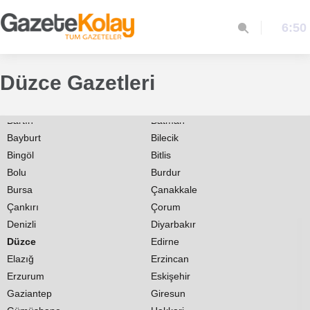
Adana
Adıyaman
6:50
Afyon
Ağrı
Aksaray
Amasya
Ankara
Antalya
Düzce Gazetleri
Ardahan
Artvin
Aydın
Balıkesir
Bartın
Batman
Bayburt
Bilecik
Bingöl
Bitlis
Bolu
Burdur
Bursa
Çanakkale
Çankırı
Çorum
Denizli
Diyarbakır
Düzce
Edirne
Elazığ
Erzincan
Erzurum
Eskişehir
Gaziantep
Giresun