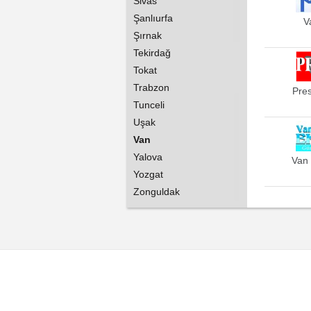
Sivas
Şanlıurfa
V
Şırnak
Tekirdağ
Tokat
Trabzon
Pres
Tunceli
Uşak
Van
Yalova
Van 
Yozgat
Zonguldak