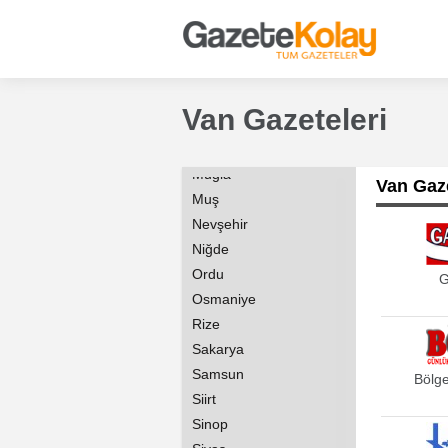
Konya
Kütahya
Malatya
Manisa
Van Gazeteleri
Mardin
Mersin
Muğla
Van Gaze
Muş
Nevşehir
Niğde
Ordu
G
Osmaniye
Rize
Sakarya
Samsun
Bölg
Siirt
Sinop