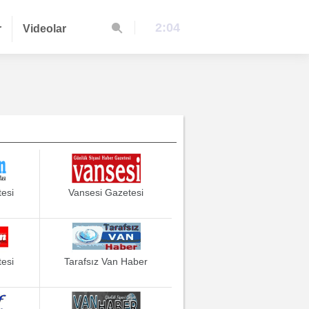
2:04
r
Videolar
esi
Vansesi Gazetesi
esi
Tarafsız Van Haber