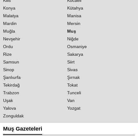
Kilis
Kocaeli
Konya
Kütahya
Malatya
Manisa
Mardin
Mersin
Muğla
Muş
Nevşehir
Niğde
Ordu
Osmaniye
Rize
Sakarya
Samsun
Siirt
Sinop
Sivas
Şanlıurfa
Şırnak
Tekirdağ
Tokat
Trabzon
Tunceli
Uşak
Van
Yalova
Yozgat
Zonguldak
Muş Gazeteleri