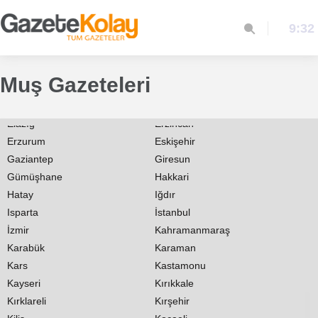
Bingöl
Bitlis
9:32
Bolu
Burdur
Bursa
Çanakkale
Çankırı
Çorum
Muş Gazeteleri
Denizli
Diyarbakır
Düzce
Edirne
Elazığ
Erzincan
Erzurum
Eskişehir
Gaziantep
Giresun
Gümüşhane
Hakkari
Hatay
Iğdır
Isparta
İstanbul
İzmir
Kahramanmaraş
Karabük
Karaman
Kars
Kastamonu
Kayseri
Kırıkkale
Kırklareli
Kırşehir