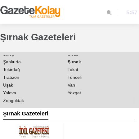
Mardin
Mersin
5:57
Muğla
Muş
Nevşehir
Niğde
Ordu
Osmaniye
Şırnak Gazeteleri
Rize
Sakarya
Samsun
Siirt
Sinop
Sivas
Şanlıurfa
Şırnak
Tekirdağ
Tokat
Trabzon
Tunceli
Uşak
Van
Yalova
Yozgat
Zonguldak
Şırnak Gazeteleri